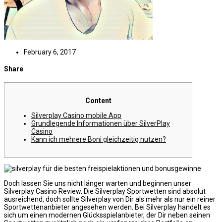
February 6, 2017
Share
Content
Silverplay Casino mobile App
Grundlegende Informationen über SilverPlay
Casino
Kann ich mehrere Boni gleichzeitig nutzen?
Doch lassen Sie uns nicht länger warten und beginnen unser
Silverplay Casino Review. Die Silverplay Sportwetten sind absolut
ausreichend, doch sollte Silverplay von Dir als mehr als nur ein reiner
Sportwettenanbieter angesehen werden. Bei Silverplay handelt es
sich um einen modernen Glücksspielanbieter, der Dir neben seinen