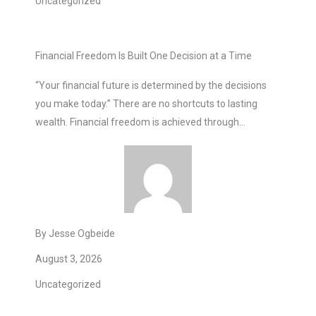
Uncategorized
Financial Freedom Is Built One Decision at a Time
“Your financial future is determined by the decisions
you make today.” There are no shortcuts to lasting
wealth. Financial freedom is achieved through…
By Jesse Ogbeide
August 3, 2026
Uncategorized