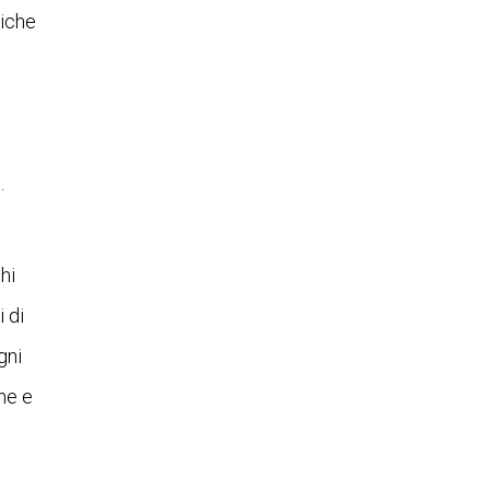
tiche
.
hi
 di
gni
ine e