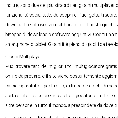
Inoltre, sono due dei più straordinari giochi multiplayer o
funzionalità social tutte da scoprire. Puoi gettarti subito 
download o sottoscrivere abbonamenti. I nostri giochi s
bisogno di download o software aggiuntivi. Goditi un’amp
smartphone o tablet. Giochi.it è pieno di giochi da tavol
Giochi Multiplayer
Puoi trovare tanti dei migliori titoli multigiocatore gratis
online da provare, e il sito viene costantemente aggiorna
calcio, sparatutto, giochi di io, di trucco e giochi di ma
sorta di titoli classici e nuovi che i giocatori di tutte le
altre persone in tutto il mondo, a prescindere da dove ti 
Gli sviluppatori di giochi rilasciano nuovi giochi diverte