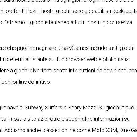
hi preferiti Poki. I nostri giochi sono giocabili su desktop, t
io. Offriamo il gioco istantaneo a tutti i nostri giochi senza
ere che puoi immaginare. CrazyGames include tanti giochi
hi preferiti all’istante sul tuo browser web e
plinko italia
ere a giochi divertenti senza interruzioni da download, an
iochi online definitivo.
lia navale, Subway Surfers e Scary Maze. Su giochi.it puoi
ta il nostro sito aziendale e scopri altre informazioni su
iochi. Abbiamo anche classici online come Moto X3M, Dino G