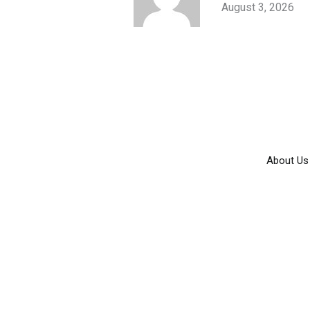
August 3, 2026
About Us