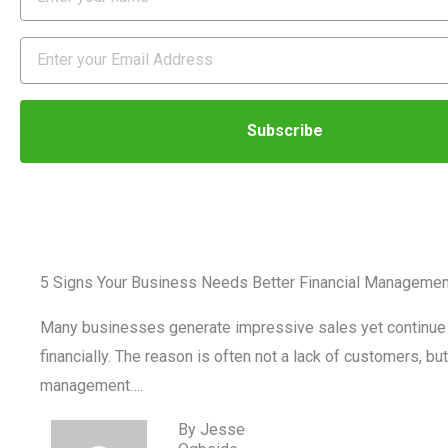
Email
Subscribe
5 Signs Your Business Needs Better Financial Managemen
Many businesses generate impressive sales yet continue 
financially. The reason is often not a lack of customers, bu
management….
By Jesse