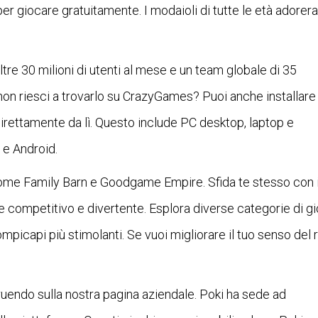
r giocare gratuitamente. I modaioli di tutte le età adorera
ltre 30 milioni di utenti al mese e un team globale di 35
non riesci a trovarlo su CrazyGames? Puoi anche installare 
irettamente da lì. Questo include PC desktop, laptop e
 e Android.
i come Family Barn e Goodgame Empire. Sfida te stesso con 
te competitivo e divertente. Esplora diverse categorie di g
rompicapi più stimolanti. Se vuoi migliorare il tuo senso del 
ruendo sulla nostra pagina aziendale. Poki ha sede ad