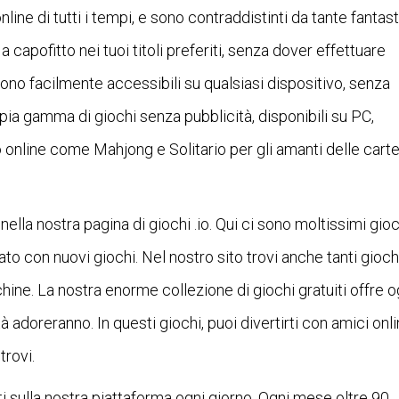
nline di tutti i tempi, e sono contraddistinti da tante fantas
a capofitto nei tuoi titoli preferiti, senza dover effettuare
ono facilmente accessibili su qualsiasi dispositivo, senza
ia gamma di giochi senza pubblicità, disponibili su PC,
o online come Mahjong e Solitario per gli amanti delle carte
 nella nostra pagina di giochi .io. Qui ci sono moltissimi gioc
to con nuovi giochi. Nel nostro sito trovi anche tanti giochi
cchine. La nostra enorme collezione di giochi gratuiti offre o
 età adoreranno. In questi giochi, puoi divertirti con amici onl
trovi.
nti sulla nostra piattaforma ogni giorno. Ogni mese oltre 90