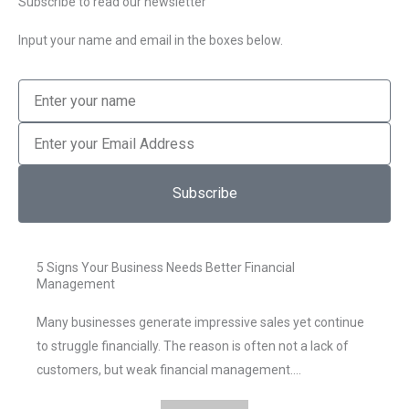
Subscribe to read our newsletter
Input your name and email in the boxes below.
Name
Email
Subscribe
5 Signs Your Business Needs Better Financial
Management
Many businesses generate impressive sales yet continue
to struggle financially. The reason is often not a lack of
customers, but weak financial management….