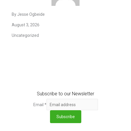
By Jesse Ogbeide
August 3, 2026
Uncategorized
Subscribe to our Newsletter
Email
*
Subscribe