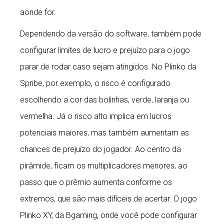
aonde for.
Dependendo da versão do software, também pode
configurar limites de lucro e prejuízo para o jogo
parar de rodar caso sejam atingidos. No Plinko da
Spribe, por exemplo, o risco é configurado
escolhendo a cor das bolinhas, verde, laranja ou
vermelha. Já o risco alto implica em lucros
potenciais maiores, mas também aumentam as
chances de prejuízo do jogador. Ao centro da
pirâmide, ficam os multiplicadores menores, ao
passo que o prêmio aumenta conforme os
extremos, que são mais difíceis de acertar. O jogo
Plinko XY, da Bgaming, onde você pode configurar