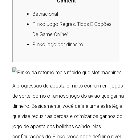
Content
Betnacional
Plinko Jogo Regras, Tipos E Opções
De Game Online”
Plinko jogo por dinheiro
A progressão de aposta é muito comum em jogos
de sorte, como o famoso jogo do avião que ganha
dinheiro. Basicamente, você define uma estratégia
que vise reduzir as perdas e otimizar os ganhos do
jogo de aposta das bolinhas caindo. Nas
configurações do Plinko, você pode definir o nível