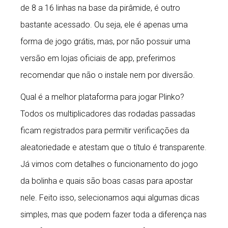
de 8 a 16 linhas na base da pirâmide, é outro
bastante acessado. Ou seja, ele é apenas uma
forma de jogo grátis, mas, por não possuir uma
versão em lojas oficiais de app, preferimos
recomendar que não o instale nem por diversão.
Qual é a melhor plataforma para jogar Plinko?
Todos os multiplicadores das rodadas passadas
ficam registrados para permitir verificações da
aleatoriedade e atestam que o título é transparente.
Já vimos com detalhes o funcionamento do jogo
da bolinha e quais são boas casas para apostar
nele. Feito isso, selecionamos aqui algumas dicas
simples, mas que podem fazer toda a diferença nas