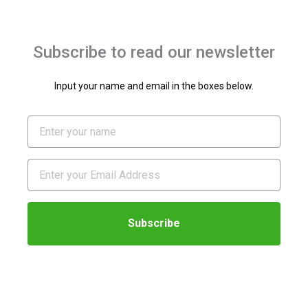
Subscribe to read our newsletter
Input your name and email in the boxes below.
Name
Email
Subscribe