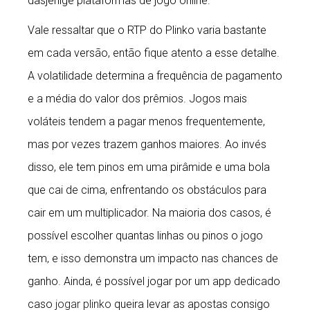
dasjenige plataformas de jogo online.
Vale ressaltar que o RTP do Plinko varia bastante
em cada versão, então fique atento a esse detalhe.
A volatilidade determina a frequência de pagamento
e a média do valor dos prêmios. Jogos mais
voláteis tendem a pagar menos frequentemente,
mas por vezes trazem ganhos maiores. Ao invés
disso, ele tem pinos em uma pirâmide e uma bola
que cai de cima, enfrentando os obstáculos para
cair em um multiplicador. Na maioria dos casos, é
possível escolher quantas linhas ou pinos o jogo
tem, e isso demonstra um impacto nas chances de
ganho. Ainda, é possível jogar por um app dedicado
caso
jogar plinko
queira levar as apostas consigo