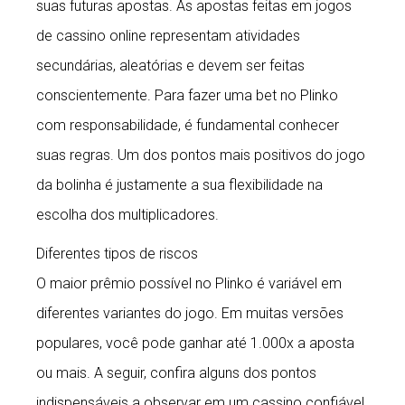
suas futuras apostas. As apostas feitas em jogos
de cassino online representam atividades
secundárias, aleatórias e devem ser feitas
conscientemente. Para fazer uma bet no Plinko
com responsabilidade, é fundamental conhecer
suas regras. Um dos pontos mais positivos do jogo
da bolinha é justamente a sua flexibilidade na
escolha dos multiplicadores.
Diferentes tipos de riscos
O maior prêmio possível no Plinko é variável em
diferentes variantes do jogo. Em muitas versões
populares, você pode ganhar até 1.000x a aposta
ou mais. A seguir, confira alguns dos pontos
indispensáveis a observar em um cassino confiável