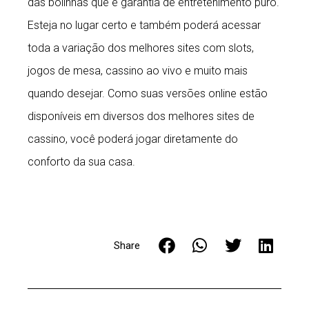
das bolinhas que é garantia de entretenimento puro.
Esteja no lugar certo e também poderá acessar
toda a variação dos melhores sites com slots,
jogos de mesa, cassino ao vivo e muito mais
quando desejar. Como suas versões online estão
disponíveis em diversos dos melhores sites de
cassino, você poderá jogar diretamente do
conforto da sua casa.
Share