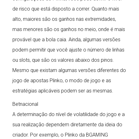
de risco que está disposto a correr. Quanto mais
alto, maiores são os ganhos nas extremidades,
mas menores são os ganhos no meio, onde é mais
provável que a bola caia. Ainda, algumas versões
podem permitir que você ajuste o número de linhas
ou slots, que são os valores abaixo dos pinos.
Mesmo que existam algumas versões diferentes do
jogo de apostas Plinko, o modo de jogo e as
estratégias aplicáveis podem ser as mesmas.
Betnacional
A determinação do nível de volatilidade do jogo e a
sua realização dependem diretamente da ideia do
criador. Por exemplo, o Plinko da BGAMING